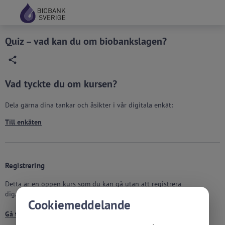
Grade
Portal
Quiz – vad kan du om biobankslagen?
Vad tyckte du om kursen?
Dela gärna dina tankar och åsikter i vår digitala enkät:
Till enkäten
Registrering
Detta är en öppen kurs som du kan gå utan att registrera
dig.
Cookiemeddelande
Gå till kursen